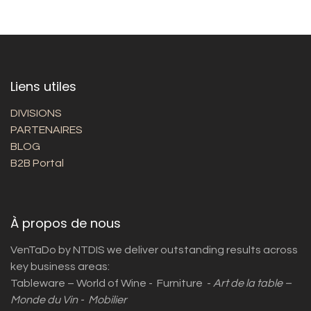
Liens utiles
DIVISIONS
PARTENAIRES
BLOG
B2B Portal
À propos de nous
VenTaDo by NTDIS we deliver outstanding results across
key business areas:
Tableware – World of Wine - Furniture -
Art de la table –
Monde du Vin - Mobilier