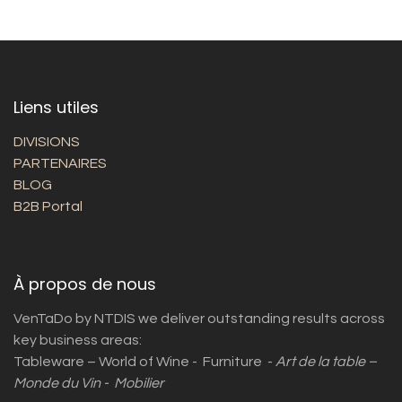
Liens utiles
DIVISIONS
PARTENAIRES
BLOG
B2B Portal
À propos de nous
VenTaDo by NTDIS we deliver outstanding results across
key business areas:
Tableware – World of Wine - Furniture -
Art de la table –
Monde du Vin - Mobilier