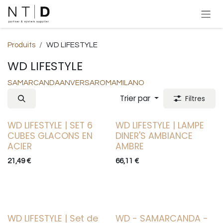
Se rendre au contenu
Produits
WD LIFESTYLE
WD LIFESTYLE
SAMARCANDA
ANVERSA
ROMA
MILANO
Trier par
Filtres
WD LIFESTYLE | SET 6
WD LIFESTYLE | LAMPE
CUBES GLACONS EN
DINER'S AMBIANCE
ACIER
AMBRE
21,49
€
66,11
€
WD LIFESTYLE | Set de
WD - SAMARCANDA -