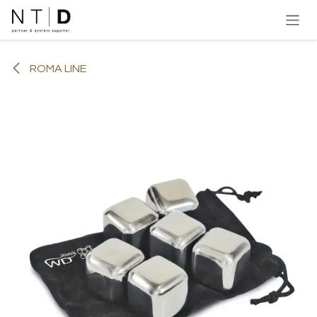
Overslaan naar inhoud
ROMA LINE