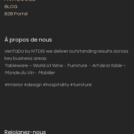
BLOG
B2B Portal
À propos de nous
VenTaDo by NTDIS we deliver outstanding results across
key business areas:
Tableware – World of Wine - Furniture -
Art de la table –
Monde du Vin - Mobilier
#Interior #design #hospitality #furniture
Rejoignez-nous